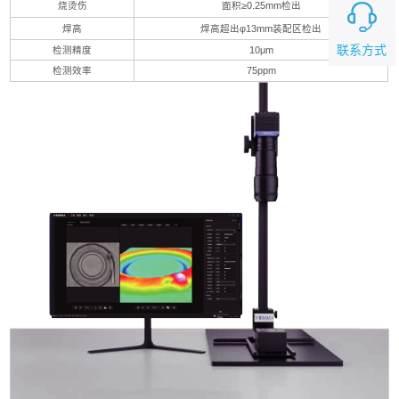
烧烫伤
面积≥0.25mm检出
焊高
焊高超出φ13mm装配区检出
联系方式
检测精度
10μm
检测效率
75ppm