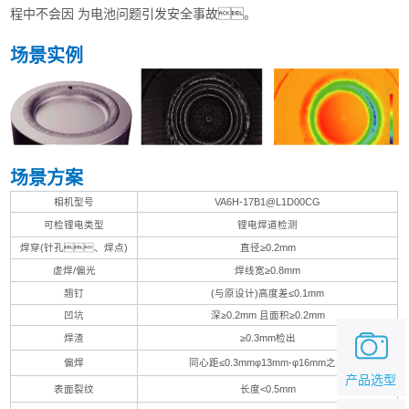
程中不会因 为电池问题引发安全事故。
场景实例
场景方案
相机型号
VA6H-17B1@L1D00CG
可检锂电类型
锂电焊道检测
焊穿(针孔、焊点)
直径≥0.2mm
虚焊/偏光
焊线宽≥0.8mm
翘钉
(与原设计)高度差≤0.1mm
凹坑
深≥0.2mm 且面积≥0.2mm
焊渣
≥0.3mm检出
偏焊
同心距≤0.3mmφ13mm-φ16mm之间
产品选型
表面裂纹
长度<0.5mm